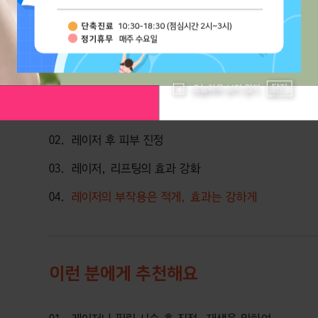
0
체크포인트
닫기
오늘하루 보지 않기
01
저자극 관리로 일상생활 바로 가능
02
레이저 후 피부 진정
03
레이저, 리프팅의 효과 강화
04
레이저의 부작용은 적게, 효과는 강하게
이런 분에게 추천해요