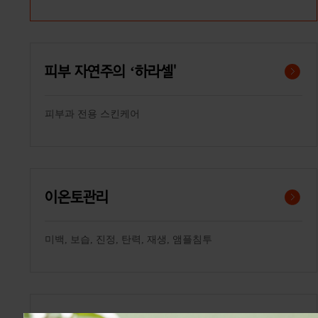
피부 자연주의 ‘하라셀'
피부과 전용 스킨케어
이온토관리
미백, 보습, 진정, 탄력, 재생, 앰플침투