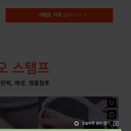
보러가기 >
이벤트 가격
오 스탬프
, 탄력, 재생, 앰플침투
오늘하루 보지 않기