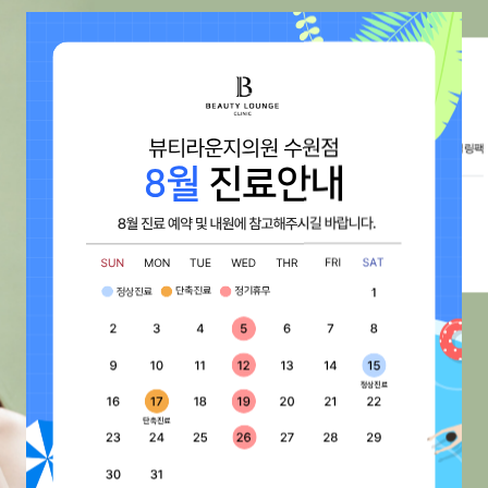
…
NEW
추천
DM
보
엘라비에 콤보
피부 코어 4주 패키지
물광촉촉팩
주차별 맞춤 시술(포텐자/위코우노/제네시스 토닝) 및 LDM 관리
재생 + 모델링팩
엘라비에 리투오 + 엘라비에 밸런스 + LDM진정재생 + 모델링팩
139,000
790,000
0
620,000
0
590,000
톡스
시술주기
 물광촉촉팩
1 ~ 2주 간격