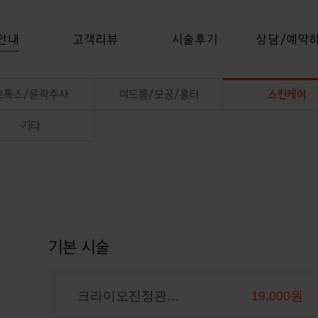
안내
고객리뷰
시술후기
상담/예약
보톡스/윤곽주사
여드름/모공/흉터
스킨케어
기타
기본 시술
크라이오진정관리 1회
19,000원