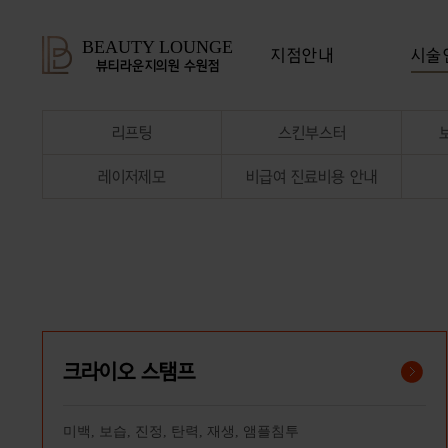
BEAUTY LOUNGE
지점안내
시술
뷰티라운지의원 수원점
리프팅
스킨부스터
레이저제모
비급여 진료비용 안내
크라이오 스탬프
미백, 보습, 진정, 탄력, 재생, 앰플침투