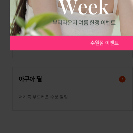
,000
,000
189,00
온열 스탬프 관리
수원점 이벤트
수원점 이벤트
미백, 보습, 진정, 탄력, 재생, 앰플침투
아쿠아 필
저자극 부드러운 수분 필링