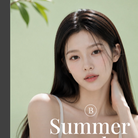
핑크베리 테라피
NEW
추천
자연 그대로의 미백 성분, 핑크베리 앰플
 X LDM
응급 케어
위코우노 X L
엘라비에 콤
 진정재생 + 물광촉촉팩
위코우노 + LDM 진정재생 + 
엘라비에 리투오 + 엘라비에 밸런스 + LDM진정
리쥬란hb2c+LDM진정재생+물광촉촉팩
LDM
139,000
620,00
,000
260,00
/329,000
피부 재생, 홍조, 염증감소, 탄력
NO,1
X LDM
광보톡스
매끈물광보
라라(LHALA) 필
물방울리프팅 + 모델링팩
보톡스3cc + 물광촉촉팩
릴리이드2cc + 스킨보톡스3cc +
4세대 LHA 성분을 이용한 저자극 필링