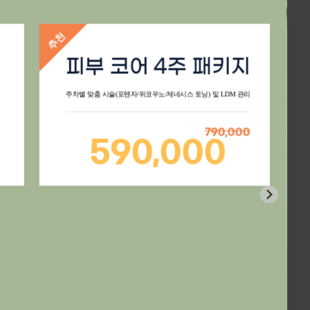
BEST
추천
피부 코어 4주 패키지
주차별 맞춤 시술(포텐자/위코우노/제네시스 토닝) 및 LDM 관리
제
790,000
590,000
BEST